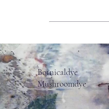
​Botnicaldye​
Mushroomdye