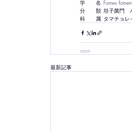
学　　名	Fomes fome
分　　類	坦子
科　　属	タマチ
最新記事