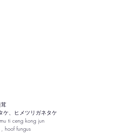
鐘茸
ホクチタケ、ヒメツリガネタケ
mu ti ceng kong jun
gus , hoof fungus