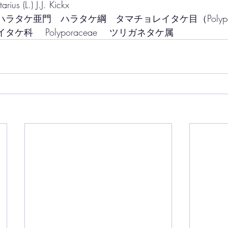
ntarius (L.) J.J. Kickx
菌門　ハラタケ亜門　ハラタケ綱　タマチョレイタケ目（Polypor
ョレイタケ科　 Polyporaceae　 ツリガネタケ属