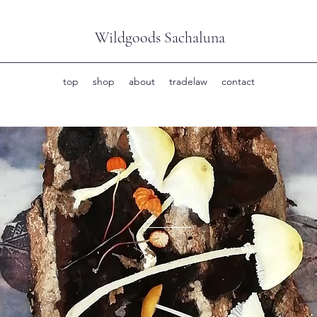
Wildgoods Sachaluna
top
shop
about
tradelaw
contact