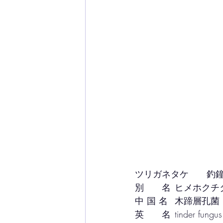
ツリガネタケ　　釣
別　　名	ヒメ
中 国 名	木蹄層孔菌 
英　　名	tinder fun